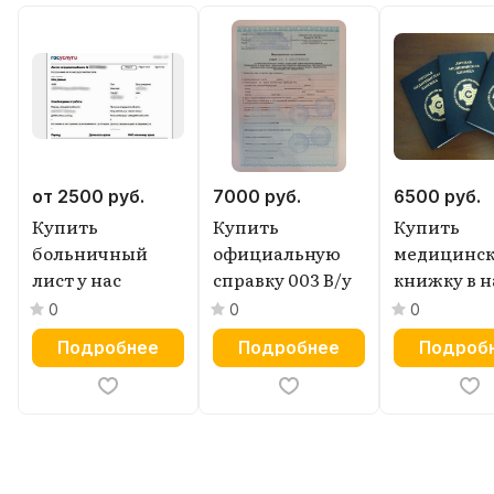
от 2500
руб.
7000
руб.
6500
руб.
Купить
Купить
Купить
больничный
официальную
медицинс
лист у нас
справку 003 В/у
книжку в 
медцентре
0
0
0
Подробнее
Подробнее
Подроб