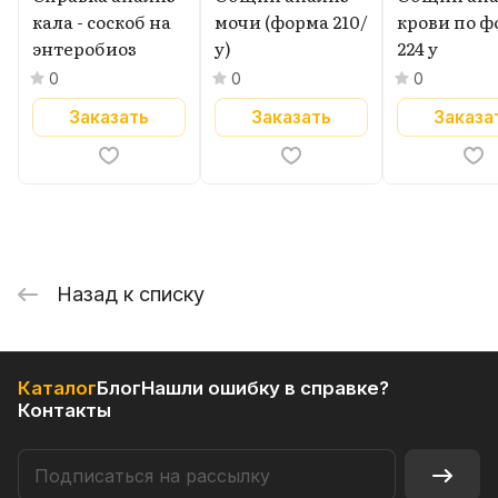
кала - соскоб на
мочи (форма 210/
крови по ф
энтеробиоз
у)
224 у
0
0
0
Заказать
Заказать
Заказа
Назад к списку
Каталог
Блог
Нашли ошибку в справке?
Контакты